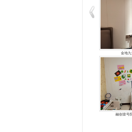
金地九
融创壹号