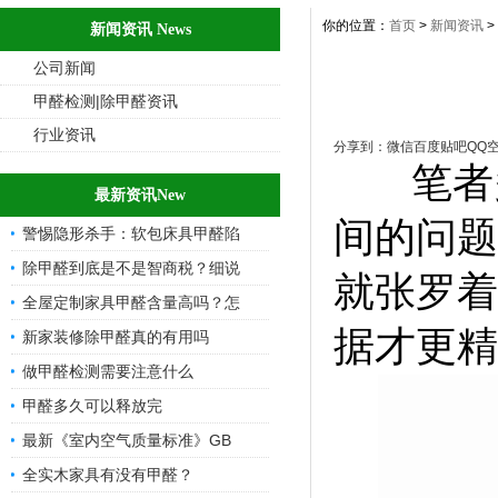
你的位置：
首页
>
新闻资讯
>
新闻资讯 News
公司新闻
甲醛检测|除甲醛资讯
行业资讯
分享到：
微信
百度贴吧
QQ
笔者多
最新资讯New
间的问题
警惕隐形杀手：软包床具甲醛陷
除甲醛到底是不是智商税？细说
就张罗着
全屋定制家具甲醛含量高吗？怎
据才更精
新家装修除甲醛真的有用吗
做甲醛检测需要注意什么
甲醛多久可以释放完
最新《室内空气质量标准》GB
全实木家具有没有甲醛？