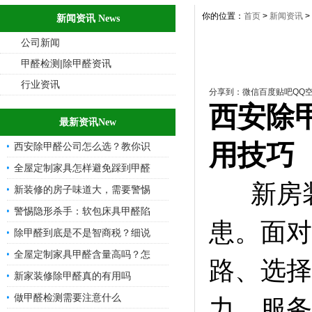
你的位置：
首页
>
新闻资讯
>
新闻资讯 News
公司新闻
甲醛检测|除甲醛资讯
行业资讯
分享到：
微信
百度贴吧
QQ
西安除
最新资讯New
用技巧
西安除甲醛公司怎么选？教你识
全屋定制家具怎样避免踩到甲醛
新房装
新装修的房子味道大，需要警惕
警惕隐形杀手：软包床具甲醛陷
患。面对
除甲醛到底是不是智商税？细说
全屋定制家具甲醛含量高吗？怎
路、选择
新家装修除甲醛真的有用吗
做甲醛检测需要注意什么
力、服务